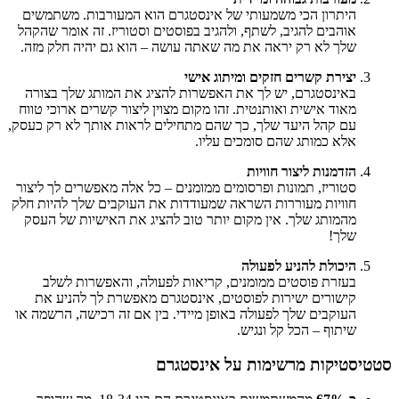
היתרון הכי משמעותי של אינסטגרם הוא המעורבות. משתמשים
אוהבים להגיב, לשתף, ולהגיב בפוסטים וסטוריז. זה אומר שהקהל
שלך לא רק יראה את מה שאתה עושה – הוא גם יהיה חלק מזה.
יצירת קשרים חזקים ומיתוג אישי
באינסטגרם, יש לך את האפשרות להציג את המותג שלך בצורה
מאוד אישית ואותנטית. זהו מקום מצוין ליצור קשרים ארוכי טווח
עם קהל היעד שלך, כך שהם מתחילים לראות אותך לא רק כעסק,
אלא כמותג שהם סומכים עליו.
הזדמנות ליצור חוויות
סטוריז, תמונות ופרסומים ממומנים – כל אלה מאפשרים לך ליצור
חוויות מעוררות השראה שמעודדות את העוקבים שלך להיות חלק
מהמותג שלך. אין מקום יותר טוב להציג את האישיות של העסק
שלך!
היכולת להניע לפעולה
בעזרת פוסטים ממומנים, קריאות לפעולה, והאפשרות לשלב
קישורים ישירות לפוסטים, אינסטגרם מאפשרת לך להניע את
העוקבים שלך לפעולה באופן מיידי. בין אם זה רכישה, הרשמה או
שיתוף – הכל קל ונגיש.
סטטיסטיקות מרשימות על אינסטגרם