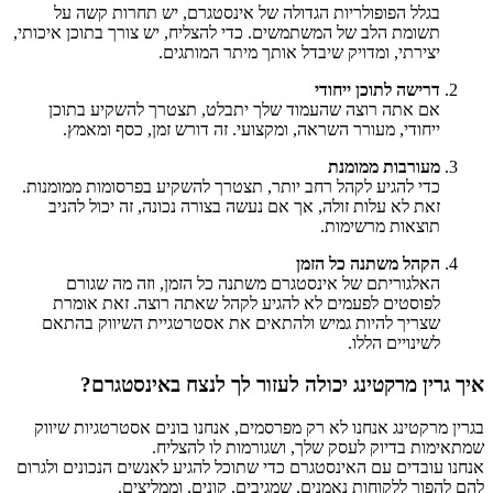
בגלל הפופולריות הגדולה של אינסטגרם, יש תחרות קשה על
תשומת הלב של המשתמשים. כדי להצליח, יש צורך בתוכן איכותי,
יצירתי, ומדויק שיבדל אותך מיתר המותגים.
דרישה לתוכן ייחודי
אם אתה רוצה שהעמוד שלך יתבלט, תצטרך להשקיע בתוכן
ייחודי, מעורר השראה, ומקצועי. זה דורש זמן, כסף ומאמץ.
מעורבות ממומנת
כדי להגיע לקהל רחב יותר, תצטרך להשקיע בפרסומות ממומנות.
זאת לא עלות זולה, אך אם נעשה בצורה נכונה, זה יכול להניב
תוצאות מרשימות.
הקהל משתנה כל הזמן
האלגוריתם של אינסטגרם משתנה כל הזמן, וזה מה שגורם
לפוסטים לפעמים לא להגיע לקהל שאתה רוצה. זאת אומרת
שצריך להיות גמיש ולהתאים את אסטרטגיית השיווק בהתאם
לשינויים הללו.
איך גרין מרקטינג יכולה לעזור לך לנצח באינסטגרם?
בגרין מרקטינג אנחנו לא רק מפרסמים, אנחנו בונים אסטרטגיות שיווק
שמתאימות בדיוק לעסק שלך, ושגורמות לו להצליח.
אנחנו עובדים עם האינסטגרם כדי שתוכל להגיע לאנשים הנכונים ולגרום
להם להפוך ללקוחות נאמנים, שמגיבים, קונים, וממליצים.