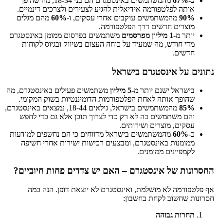
כ-67%
מהמשתמשים באינסטגרם הם בני 18-34, מה שהופך
אותה לפלטפורמה אידיאלית להגיע לצעירים ולצרכים דינמיים.
90%
מהמשתמשים עוקבים אחרי עסקים, ו-
60%
מהם מגלים
מוצרים חדשים דרך הפלטפורמה.
יותר מ-
1 מיליון מפרסמים
משתמשים בפרסום ממומן באינסטגרם
מדי חודש, מה שמעיד על כוחה העצום בשיווק ובגיוס לקוחות
חדשים.
נתונים על אינסטגרם בישראל
בישראל ישנם יותר מ-
5 מיליון
משתמשים פעילים באינסטגרם, מה
שהופך אותה לאחת הפלטפורמות הדומיננטיות בשוק המקומי.
85%
מהמשתמשים בישראל, גילאים 18-44, נמצאים באינסטגרם,
והם משתמשים בה לא רק כדי לצרוך תוכן אלא גם כדי לחפש
עסקים, מוצרים ושירותים.
כ-
60%
מהמשתמשים בישראל מדווחים כי הם נחשפים למודעות
ממומנות באינסטגרם, ומבצעים רכישות ישירות אחרי חשיפה
לקמפיינים ממומנים.
החסרונות של אינסטגרם – האם יש צדדים פחות חיוביים?
אף פלטפורמה לא מושלמת, ואינסטגרם לא יוצאת דופן. הנה כמה
חסרונות שחשוב לקחת בחשבון:
תחרות גבוהה