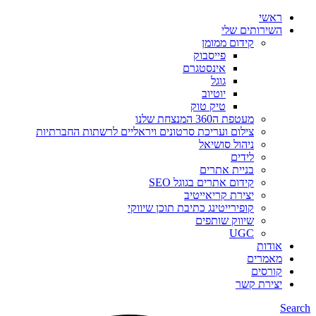
ראשי
השירותים שלי
קידום ממומן
פייסבוק
אינסטגרם
גוגל
יוטיוב
טיק טוק
מעטפת ה360 המנצחת שלנו
צילום ועריכת סרטונים ויראליים לרשתות החברתיות
ניהול סושיאל
לידים
בניית אתרים
קידום אתרים בגוגל SEO
יצירת קריאייטיב
קופירייטינג כתיבת תוכן שיווקי
שיווק שותפים
UGC
אודות
מאמרים
קורסים
יצירת קשר
Search