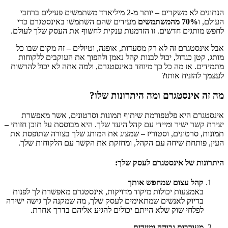
הנתונים לא משקרים – יותר מ-2 מיליארד משתמשים פעילים ברחבי
העולם, ו
70% מהמשתמשים
מעידים שהם השתמשו באינסטגרם כדי
לחפש מותגים חדשים. זו הזדמנות ענקית לחשוף את העסק שלך לעולם.
אבל אינסטגרם זה לא רק מסעדות, אופנה, וטיולים – זה מקום שבו כל
מותג, קטן כגדול, יכול לבנות קהל נאמן ולהפוך את העוקבים ללקוחות
מתמידים. אז מה כל כך מיוחד באינסטגרם, ולמה אתה לא יכול להרשות
לעצמך להזניח אותו?
מה זה אינסטגרם ומה היתרונות שלו?
אינסטגרם היא פלטפורמת שיתוף תמונות וסרטונים, אשר מאפשרת
יצירת קשר ישיר ומיידי עם קהל היעד שלך. היא מבוססת על תוכן חזותי –
תמונות, סרטונים, וסטוריז – שמציג את המותג שלך בצורה שתופסת את
העין, פותחת שיחה עם הקהל, ומחזקת את הקשר עם הלקוחות שלך.
היתרונות של אינסטגרם לעסק שלך:
קהל עצום שמחפש אותך
באמצעות יכולות מיקוד מדויקות, אינסטגרם מאפשרת לך לפנות
בדיוק לאנשים שמתאימים לעסק שלך, מה שמקנה לך גישה ישירה
לפלחי שוק שלא הייתם יכולים להגיע אליהם בדרך אחרת.
מעורבות גבוהה ומיידית