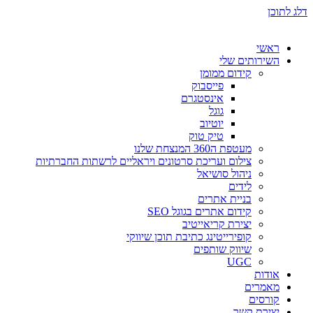
דלג לתוכן
ראשי
השירותים שלי
קידום ממומן
פייסבוק
אינסטגרם
גוגל
יוטיוב
טיק טוק
מעטפת ה360 המנצחת שלנו
צילום ועריכת סרטונים ויראליים לרשתות החברתיות
ניהול סושיאל
לידים
בניית אתרים
קידום אתרים בגוגל SEO
יצירת קריאייטיב
קופירייטינג כתיבת תוכן שיווקי
שיווק שותפים
UGC
אודות
מאמרים
קורסים
יצירת קשר