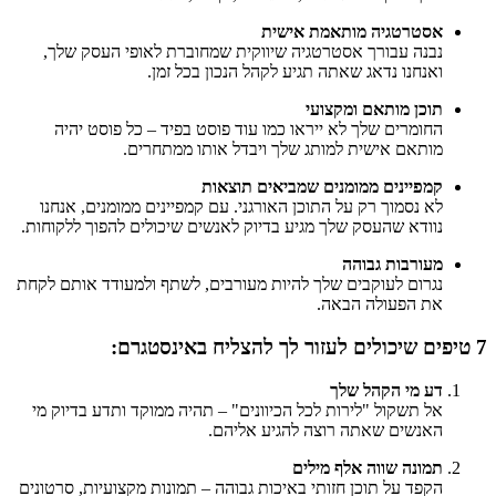
אסטרטגיה מותאמת אישית
נבנה עבורך אסטרטגיה שיווקית שמחוברת לאופי העסק שלך,
ואנחנו נדאג שאתה תגיע לקהל הנכון בכל זמן.
תוכן מותאם ומקצועי
החומרים שלך לא ייראו כמו עוד פוסט בפיד – כל פוסט יהיה
מותאם אישית למותג שלך ויבדל אותו ממתחרים.
קמפיינים ממומנים שמביאים תוצאות
לא נסמוך רק על התוכן האורגני. עם קמפיינים ממומנים, אנחנו
נוודא שהעסק שלך מגיע בדיוק לאנשים שיכולים להפוך ללקוחות.
מעורבות גבוהה
נגרום לעוקבים שלך להיות מעורבים, לשתף ולמעודד אותם לקחת
את הפעולה הבאה.
7 טיפים שיכולים לעזור לך להצליח באינסטגרם:
דע מי הקהל שלך
אל תשקול "לירות לכל הכיוונים" – תהיה ממוקד ותדע בדיוק מי
האנשים שאתה רוצה להגיע אליהם.
תמונה שווה אלף מילים
הקפד על תוכן חזותי באיכות גבוהה – תמונות מקצועיות, סרטונים