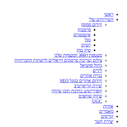
דלג
לתוכן
ראשי
השירותים שלי
קידום ממומן
פייסבוק
אינסטגרם
גוגל
יוטיוב
טיק טוק
מעטפת ה360 המנצחת שלנו
צילום ועריכת סרטונים ויראליים לרשתות החברתיות
ניהול סושיאל
לידים
בניית אתרים
קידום אתרים בגוגל SEO
יצירת קריאייטיב
קופירייטינג כתיבת תוכן שיווקי
שיווק שותפים
UGC
אודות
מאמרים
קורסים
יצירת קשר