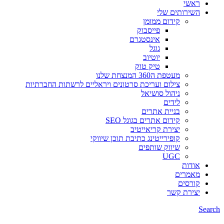
ראשי
השירותים שלי
קידום ממומן
פייסבוק
אינסטגרם
גוגל
יוטיוב
טיק טוק
מעטפת ה360 המנצחת שלנו
צילום ועריכת סרטונים ויראליים לרשתות החברתיות
ניהול סושיאל
לידים
בניית אתרים
קידום אתרים בגוגל SEO
יצירת קריאייטיב
קופירייטינג כתיבת תוכן שיווקי
שיווק שותפים
UGC
אודות
מאמרים
קורסים
יצירת קשר
Search