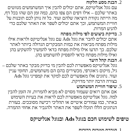
הבנת מסע הלקוח
עם גוגל אנליטיקס, אתם יכולים להבין איך המשתמשים מנווטים
באתר שלכם – אילו דפים הם צפו בהם, כמה זמן הם שהו בכל דף,
מה הייתה נקודת היציאה שלהם ועוד. כל זה נותן לכם תובנות על
חוויית המשתמש, וכך אתם יכולים לשפר את האתר שלכם כדי
להניע המרות.
בדיקת ביצועים לפי מילות מפתח
אתם יכולים לחבר את גוגל Ads עם גוגל אנליטיקס ולראות אילו
מילות מפתח מביאות את כמות המבקרים הגדולה ביותר לאתר
שלכם. כך תדעו אילו מילות מפתח כדאי להמשיך להשקיע בהן
ואילו מילות מפתח כדאי להפסיק להשתמש בהן.
הבנת קהל היעד
גוגל אנליטיקס מאפשרת לכם להבין מי בדיוק מבקר באתר שלכם –
גיל, מיקום גיאוגרפי, מכשירים בהם הם משתמשים, תחומי עניין
ועוד. נתונים אלו מאפשרים לכם למקד את קמפייני גוגל Ads
בצורה הרבה יותר מדויקת.
שיפור חוויית המשתמש
אם אתם רואים שעמוד מסוים לא מביא להמרות, זה הזמן להבין
למה. גוגל אנליטיקס מאפשרת לכם לראות את בעיות השימוש
באתר, כמו עמודים איטיים או תהליכי רכישה מסובכים. בעזרת
הנתונים הללו תוכלו לשפר את האתר ולהגביר את אחוזי ההמרה.
טיפים לשימוש חכם בגוגל Ads ובגוגל אנליטיקס
הגדרת מטרות ברורות