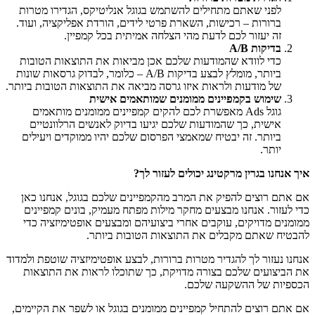
לפני שאתם מתחילים להשתמש בגוגל אנליטיקס, הגדירו מטרות
ברורות – רכישות, השארת פרטי לידים, הורדת אפליקציה, ועוד.
זה יעזור לכם לדעת מהי הצלחה אמיתית בכל קמפיין.
בדיקות A/B
כדי לוודא שהמודעות שלכם אכן מביאות את התוצאות הטובות
ביותר, מומלץ לבצע בדיקות A/B – כלומר, לבדוק גרסאות שונות
של מודעות ולראות איזו גרסה מביאה את התוצאות הטובות ביותר.
שימוש בקמפיינים ממומנים שמותאמים אישית
גוגל Ads מאפשרת לכם להקים קמפיינים ממומנים מותאמים
אישית, כך שהמודעות שלכם יגיעו בדיוק לאנשים הרלוונטיים
ביותר. זה יבטיח שמאמצי הפרסום שלכם יהיו ממוקדים ויעילים
יותר.
איך אנחנו בגרין מרקטינג יכולים לעזור לך?
אם אתם רוצים להפיק את המרב מהקמפיינים שלכם בגוגל, אנחנו כאן
כדי לעזור. אנחנו מבצעים מחקר מילות מפתח מעמיק, בונים קמפיינים
ממומנים מדויקים, עוקבים אחרי ביצועיהם ומבצעים אופטימיזציה כדי
להבטיח שאתם מקבלים את התוצאות הטובות ביותר.
אנחנו נעזור לך להגדיר מטרות ברורות, לבצע אופטימיזציה שוטפת ולמדוד
את הביצועים שלכם בצורה מדויקת, כך שתוכלו לראות את התוצאות
הכספיות של ההשקעה שלכם.
אם אתם רוצים להתחיל קמפיינים ממומנים בגוגל או לשפר את הקיימים,