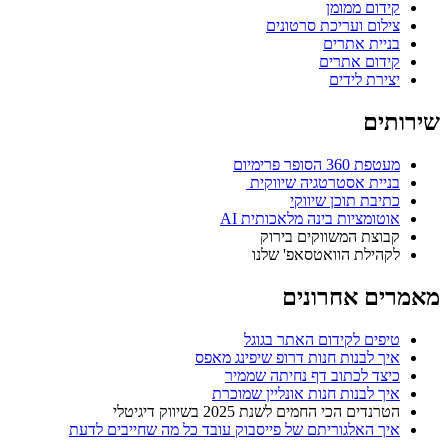
קידום ממומן
צילום ועריכת סרטונים
בניית אתרים
קידום אתרים
יצירת לידים
שירותים
מעטפת 360 הסופר פרימיום
בניית אסטרטגיה שיווקית ​
כתיבת תוכן שיווקי​
אוטומציות בינה מלאכותית AI
קבוצת המשווקים בירוק
לקהילת הוואטסאפ' שלנו​
מאמרים אחרונים
טיפים לקידום האתר בגוגל
איך לבנות חנות דרופ שיפינג מאפס
כיצד לכתוב דף נחיתה שממיר
איך לבנות חנות אונליין שמוכרת
הטרנדים הכי החמים לשנת 2025 בשיווק דיגיטלי
איך האלגוריתם של פייסבוק עובד כל מה שחייבים לדעת