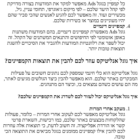
כל קמפיין בגוגל Ads מאפשר למקד את המודעות בצורה מדויקת
לפי קהל היעד שלכם – לפי מיקום גיאוגרפי, תחומי עניין, גיל,
מכשירים ועוד. זה מאפשר לכם להגיע לאנשים שהכי סביר שהם
יהיו מעוניינים במוצר או בשירות שלכם.
קמפיינים דינמיים
גוגל Ads מאפשרת קמפיינים דינמיים, בהם המודעות משתנות
באופן אוטומטי לפי החיפושים והתנאים המשתנים של הקהל. זה
יכול לשפר את רלוונטיות המודעות ולהגביר את הסיכויים להשגת
תוצאות טובות יותר.
איך גוגל אנליטיקס עוזר לכם להבין את תוצאות הקמפיינים?
גוגל אנליטיקס הוא כלי חינמי שמספק לכם נתונים חשובים על פעילות
המבקרים באתר שלכם. הוא מאפשר להבין כיצד הגולשים מגיעים לאתר,
מה הם עושים כשהם נמצאים בו, וכיצד הם מתנהגים.
איך גוגל אנליטיקס יכול לעזור לכם לשדרג את הקמפיינים שלכם?
מעקב אחרי המרות
גוגל אנליטיקס מאפשר לכם לעקוב אחרי המרות – כלומר, פעולות
שהלקוחות מבצעים באתר שלכם, כמו רכישות, השארת פרטי
קשר או הורדת אפליקציה. זה חשוב לדעת, כי תוצאות אלה עוזרות
לכם להבין אילו קמפיינים ממומנים בגוגל מביאים את התוצאה הכי
טובה.