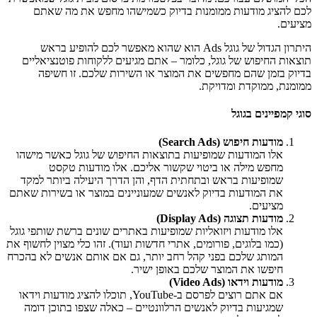
לכם להציג מודעות ממומנות בדיוק כשמישהו מחפש את מה שאתם
מציעים.
היתרון הגדול של גוגל Ads הוא שהוא מאפשר לכם להופיע בראש
תוצאות החיפוש של גוגל, כלומר – אתם מגיעים ללקוחות פוטנציאליים
בדיוק בזמן שהם מחפשים את המוצר או השירות שלכם. זו חשיפה
ממומנת, ממוקדת ומדויקת.
סוגי קמפיינים בגוגל
מודעות חיפוש (Search Ads)
אלו המודעות שמופיעות בתוצאות החיפוש של גוגל כאשר מישהו
מחפש מילה או ביטוי שקשור אליכם. אלו מודעות טקסט
שמופיעות בראש ובתחתית הדף, והן הדרך היעילה ביותר למקד
את המודעות בדיוק לאנשים שמעוניינים במוצר או בשירות שאתם
מציעים.
מודעות תצוגה (Display Ads)
אלו מודעות ויזואליות שמופיעות באתרים שונים ברשת שותפי גוגל
(כמו בלוגים, פורומים, אתרי חדשות ועוד). זהו כלי מצוין לחשוף את
המותג שלכם בפני קהל רחב יותר, גם אם אותם אנשים לא בהכרח
חיפשו את המוצר שלכם באופן ישיר.
מודעות וידאו (Video Ads)
אם אתם רוצים לפרסם ב-YouTube, תוכלו להציג מודעות וידאו
שמגיעות בדיוק לאנשים הרלוונטיים – כאלה שצפו בתוכן דומה