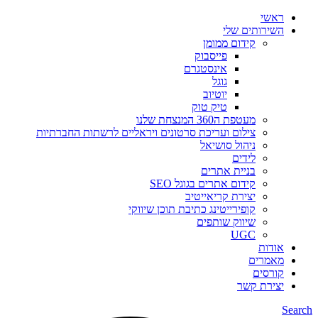
ראשי
השירותים שלי
קידום ממומן
פייסבוק
אינסטגרם
גוגל
יוטיוב
טיק טוק
מעטפת ה360 המנצחת שלנו
צילום ועריכת סרטונים ויראליים לרשתות החברתיות
ניהול סושיאל
לידים
בניית אתרים
קידום אתרים בגוגל SEO
יצירת קריאייטיב
קופירייטינג כתיבת תוכן שיווקי
שיווק שותפים
UGC
אודות
מאמרים
קורסים
יצירת קשר
Search