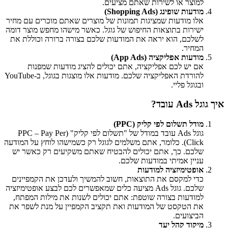
למוצר או לשירות שאתם מציעים.
מודעות שופינג (Shopping Ads)
אלו מודעות שמציגות תמונות של מוצרים שאתם מוכרים עם מחיר
ישירות בתוצאות החיפוש של גוגל. כאשר מישהו מחפש מוצר דומה
לשלכם, הוא יראה את המודעות שלכם בצורה ברורה וכוללת את
המחיר.
מודעות אפליקציה (App Ads)
אם יש לכם אפליקציה, אתם יכולים להציג מודעות שמפנות
להורדת האפליקציה שלכם. מודעות אלו מוצגות בגוגל, ב-YouTube
ובגוגל פליי.
איך גוגל Ads עובד?
מודל תשלום לפי קליק (PPC)
גוגל Ads עובד במודל של "תשלום לפי קליק" (PPC – Pay Per
Click). כלומר, אתם משלמים לגוגל רק כשמישהו לוחץ על המודעה
שלכם. כך, אתם יכולים להבטיח שאתם משקיעים רק כאשר יש
עניין אמיתי במודעות שלכם.
אופטימיזציה למודעות
כדי למקסם את התוצאות, חשוב להמשיך ולעדכן את הקמפיינים
שלכם. גוגל Ads מציעה כלים שמאפשרים לכם לבצע אופטימיזציה
למודעות בצורה שוטפת: אתם יכולים לשנות את מילות המפתח,
את הטקסט של המודעות ואת תקציב הקמפיין על מנת לשפר את
הביצועים.
מיקוד קהל יעד