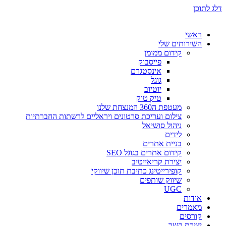
דלג לתוכן
ראשי
השירותים שלי
קידום ממומן
פייסבוק
אינסטגרם
גוגל
יוטיוב
טיק טוק
מעטפת ה360 המנצחת שלנו
צילום ועריכת סרטונים ויראליים לרשתות החברתיות
ניהול סושיאל
לידים
בניית אתרים
קידום אתרים בגוגל SEO
יצירת קריאייטיב
קופירייטינג כתיבת תוכן שיווקי
שיווק שותפים
UGC
אודות
מאמרים
קורסים
יצירת קשר