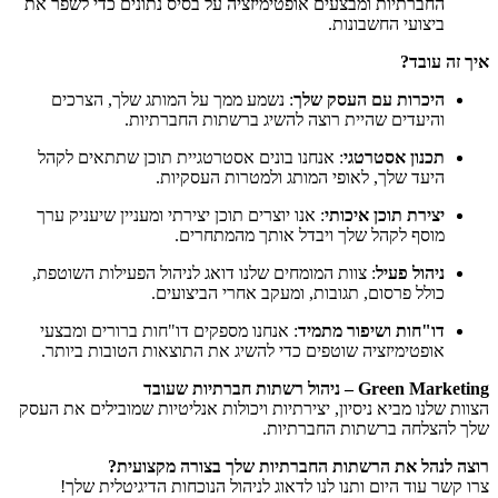
החברתיות ומבצעים אופטימיזציה על בסיס נתונים כדי לשפר את
ביצועי החשבונות.
איך זה עובד?
היכרות עם העסק שלך
: נשמע ממך על המותג שלך, הצרכים
והיעדים שהיית רוצה להשיג ברשתות החברתיות.
תכנון אסטרטגי
: אנחנו בונים אסטרטגיית תוכן שתתאים לקהל
היעד שלך, לאופי המותג ולמטרות העסקיות.
יצירת תוכן איכותי
: אנו יוצרים תוכן יצירתי ומעניין שיעניק ערך
מוסף לקהל שלך ויבדל אותך מהמתחרים.
ניהול פעיל
: צוות המומחים שלנו דואג לניהול הפעילות השוטפת,
כולל פרסום, תגובות, ומעקב אחרי הביצועים.
דו"חות ושיפור מתמיד
: אנחנו מספקים דו"חות ברורים ומבצעי
אופטימיזציה שוטפים כדי להשיג את התוצאות הטובות ביותר.
Green Marketing – ניהול רשתות חברתיות שעובד
הצוות שלנו מביא ניסיון, יצירתיות ויכולות אנליטיות שמובילים את העסק
שלך להצלחה ברשתות החברתיות.
רוצה לנהל את הרשתות החברתיות שלך בצורה מקצועית?
צרו קשר עוד היום ותנו לנו לדאוג לניהול הנוכחות הדיגיטלית שלך!