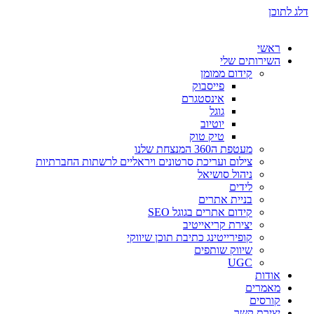
דלג לתוכן
ראשי
השירותים שלי
קידום ממומן
פייסבוק
אינסטגרם
גוגל
יוטיוב
טיק טוק
מעטפת ה360 המנצחת שלנו
צילום ועריכת סרטונים ויראליים לרשתות החברתיות
ניהול סושיאל
לידים
בניית אתרים
קידום אתרים בגוגל SEO
יצירת קריאייטיב
קופירייטינג כתיבת תוכן שיווקי
שיווק שותפים
UGC
אודות
מאמרים
קורסים
יצירת קשר