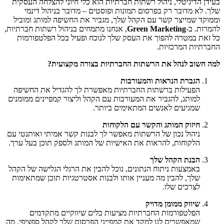
בעידן הדיגיטלי, ניהול רשתות חברתיות הוא כלי חיוני להצלחה העסקית
שלך. לא מדובר רק בפרסום תמונות ופוסטים – מדובר בניהול דינמי
וממוקד שמייצר קשר עם הקהל שלך, מגביר את החשיפה למותג ומוביל
להמרות. ב-
Green Marketing
, אנחנו מתמחים בניהול רשתות חברתיות,
כל זאת במטרה להפוך את העסק שלך לנוכח ופעיל בכל הפלטפורמות
החברתיות המרכזיות.
למה חשוב לנהל את הרשתות החברתיות בצורה מקצועית?
הגברת הנראות והמעורבות
הפעילות ברשתות החברתיות מאפשרת לך להגדיל את החשיפה
למותג, להגביר את המעורבות עם הקהל וליצור קמפיינים ממומנים
שמגיעים לאנשים המתאימים ביותר.
חיזוק המותג והקשר עם הלקוחות
ניהול נכון של הרשתות מאפשר לך לבנות קשר אמיתי ואותנטי עם
הלקוחות, להראות את האישיות של המותג ולספק תוכן בעל ערך.
הבנת הקהל שלך
באמצעות ניתוח הנתונים, נוכל להבין את הרגלי הגלישה של הקהל
שלך, להבין מה מעניין אותו ולבנות אסטרטגיות תוכן שמתאימות
לצרכים שלו.
שיווק ממומן מדויק
הפלטפורמות החברתיות מציעות כלים שיווקיים מתקדמים
שמאפשרים לנו למקד את קמפייני הפרסום שלך לקהל ספציפי, מה