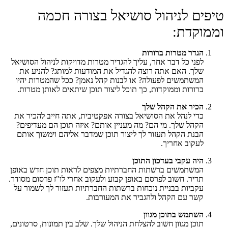
טיפים לניהול סושיאל בצורה חכמה
וממוקדת:
הגדר מטרות ברורות
לפני כל דבר אחר, עליך להגדיר מטרות מדויקות לניהול הסושיאל
שלך. האם אתה רוצה להגדיל את המודעות למותג? להניע את
המשתמשים לפעולה? או לבנות קהל נאמן? ככל שהמטרות יהיו
ברורות וממוקדות, כך תוכל ליצור תוכן שיתאים לאותן מטרות.
הכיר את הקהל שלך
כדי לנהל את הסושיאל בצורה אפקטיבית, אתה חייב להכיר את
הקהל שלך. מי הם? מה מעניין אותם? איזה תוכן הם מעדיפים?
הבנת הקהל תעזור לך ליצור תוכן שמדבר אליהם וימשוך אותם
לעקוב אחריך.
היה עקבי בעדכון התוכן
המשתמשים ברשתות החברתיות מצפים לראות תוכן חדש באופן
תדיר. חשוב לפרסם באופן קבוע ולעקוב אחרי לו"ז פרסום מסודר.
עקביות בבניית נוכחות ברשתות החברתיות תעזור לך לשמור על
קשר עם הקהל ולהגביר את המעורבות.
השתמש בתוכן מגוון
תוכן מגוון חשוב להצלחת הניהול שלך. שלב בין תמונות, סרטונים,