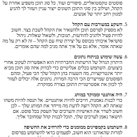
פוסטים טקסטואליים, סיפורים ועוד. כל סוג תוכן משפיע אחרת על
הקהל, ושילוב בין סוגי התוכן השונים ייצור עניין ויעזור לך להגיע
למגוון רחב יותר של אנשים.
השקע במעורבות עם הקהל
לא מספיק לפרסם תוכן ולהשאיר את הקהל לשבת בצד. חשוב
להיות פעיל ולהגיב להודעות, תגובות, ולשאול שאלות. ניהול
סושיאל איכותי מבוסס על יצירת שיח עם הקהל – זה לא רק על מה
שאתה אומר, אלא גם על איך אתה מגיב למה שהם אומרים.
עשה שימוש בניתוח נתונים
היתרון הגדול של הרשתות החברתיות הוא האפשרות לעקוב אחרי
ביצועים. השתמש בכלים אנליטיים כדי לבדוק איזה סוג תוכן מביא
יותר אינטרקציות, מה השעות בהן הקהל שלך הכי פעיל, ומהם
הפוסטים שמייצרים הכי הרבה המרות. נתונים אלה יכולים לעזור
לך לכוון את אסטרטגיית התוכן בצורה ממוקדת.
היה אותנטי וממוקד במותג
כדי לבנות נאמנות, חייבים להיות אותנטיים. אל תנסה להיות משהו
שאתה לא. הקהל רוצה לדעת מה מייחד את המותג שלך – לכן
חשוב לשדר את האישיות והערכים של העסק בכל פוסט. אם
תישאר נאמן לערכים שלך, תוכל לבנות קהל שמחובר אליך.
השתמש בקמפיינים ממומנים כדי להרחיב את החשיפה
למרות שהאורגני הוא חשוב, לפעמים כדאי להשתמש בפרסום