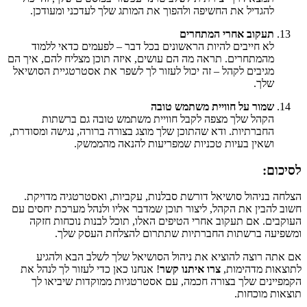
להגדיל את החשיפה ולהפוך את המותג שלך לעדכני ומעודכן.
תעקוב אחרי המתחרים
לא חייבים להיות הראשונים בכל דבר – לפעמים כדאי ללמוד
מהמתחרים. תראה מה הם עושים, איזה תוכן מצליח להם, איך הם
מגיבים לקהל – זה יכול לעזור לך לשפר את אסטרטגיית הסושיאל
שלך.
שמור על חוויית משתמש טובה
הקהל שלך מצפה לקבל חוויית משתמש טובה גם ברשתות
החברתיות. ודא שהתוכן שלך מוצג בצורה ברורה, נגישה ומסודרת,
ושאין בעיות טכניות שמפריעות להנאה מהממשק.
לסיכום:
הצלחה בניהול סושיאל דורשת סבלנות, עקביות, ואסטרטגיה מדויקת.
חשוב להבין את הקהל, ליצור תוכן שמדבר אליו ולנהל מערכת יחסים עם
העוקבים. אם תעקוב אחרי הטיפים האלו, תוכל לבנות נוכחות חזקה
ומשפיעה ברשתות החברתיות שתתרום להצלחת העסק שלך.
אם אתה רוצה להוציא את ניהול הסושיאל שלך לשלב הבא ולהגיע
לתוצאות מדהימות,
צרו איתנו קשר
! אנחנו כאן כדי לעזור לך לנהל את
הקמפיינים שלך בצורה חכמה, עם אסטרטגיות ממוקדות שיביאו לך
תוצאות מוכחות.