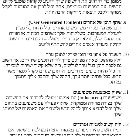
ממומן כדי להרחיב את החשיפה שלך ולהגיע ללקוחות פוטנציאליים
חדשים. עם קמפיינים ממומנים, אתה יכול לכוון את המודעות לקהל
ממוקד ולקבל תוצאות מדויקות הרבה יותר.
שתף תוכן של אחרים (User Generated Content)
תוכן שמיוצר על ידי משתמשים אחרים יכול להיות כלי מצוין
להגדלת המעורבות. כשלקוחות שלך משתפים תמונות או חוויות
עם המוצר שלך, זו לא רק פרסומת מעולה – זה גם יוצר תחושת
קהילה ומעודד אנשים אחרים להשתתף ולהגיב.
תשמור על איזון בין תוכן שיווקי לתוכן ערך
חלק מהתוכן שאתה מפרסם צריך להיות תכנים שיווקיים, אך חשוב
גם לספק תוכן בעל ערך לגולשים, כזה שלא קשור ישירות למכירה.
זה יכול להיות טיפים, מדריכים, או תוכן שגורם לקהל ללמוד משהו
חדש. ככל שתיתן יותר ערך, הקהל שלך יתחבר אליך ויתמוך
במותג.
שיווק באמצעות משפיענים
משפיענים (Influencers) הם אמצעי מעולה להרחיב את החשיפה
שלך בצורה מהירה וממוקדת. שיתוף פעולה עם משפיענים בתחום
שלך יכול להביא אותך לקהל חדש ולהגביר את האמינות של המותג
שלך.
היה קשוב למגמות וטרנדים
תמיד חשוב להיות מעודכן במגמות החמות בעולם הסושיאל. אם
תמצא דרך יצירתית לשלב טרנד עכשווי בפוסטים שלך, זה יכול