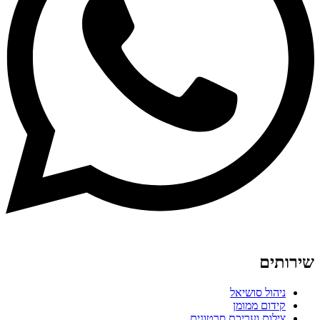
שירותים
ניהול סושיאל
קידום ממומן
צילום ועריכת סרטונים