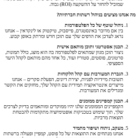
שמוביל להחזר על ההשקעה (ROI) גבוה.
מה אנחנו מציעים בניהול רשתות חברתיות?
ניהול שוטף של כל הפלטפורמות
בין אם מדובר באינסטגרם, פייסבוק, טיקטוק או לינקדאין – אנחנו
נדאג לעדכן את הדפים שלך עם תוכן חדש ומרתק באופן קבוע.
תכנון אסטרטגי ותוכן מותאם אישית
ניצור תוכן מגוון שמתאים לפלטפורמה בה הוא מוצג, כולל תמונות,
סרטונים, פוסטים, סטוריז ועוד, כל אחד מהם מותאם לקהל היעד
הספציפי.
הגברת המעורבות עם קהל הלקוחות
תשובות מיידיות לפניות, יצירת דיונים, הפעלת סקרים – אנחנו
מייצרים אינטראקציה תמידית עם הקהל שלך, מחזקים את הקשר
ומגדילים את המעורבות.
תכנון קמפיינים ממומנים
הקמפיינים הממומנים שלנו יהיו ממוקדים ומותאמים בדיוק לצרכים
שלך, תוך שימוש בטכניקות אופטימיזציה מתקדמות להבטחת
תוצאות מרביות.
מעקב, ניתוח ושיפור מתמיד
אנחנו מנתחים את התוצאות של כל פוסט, קמפיין ופעולה ברשתות