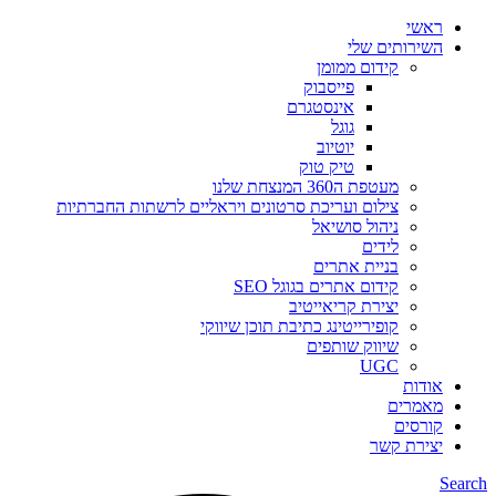
ראשי
השירותים שלי
קידום ממומן
פייסבוק
אינסטגרם
גוגל
יוטיוב
טיק טוק
מעטפת ה360 המנצחת שלנו
צילום ועריכת סרטונים ויראליים לרשתות החברתיות
ניהול סושיאל
לידים
בניית אתרים
קידום אתרים בגוגל SEO
יצירת קריאייטיב
קופירייטינג כתיבת תוכן שיווקי
שיווק שותפים
UGC
אודות
מאמרים
קורסים
יצירת קשר
Search