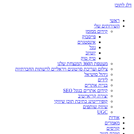
דלג לתוכן
ראשי
השירותים שלי
קידום ממומן
פייסבוק
אינסטגרם
גוגל
יוטיוב
טיק טוק
מעטפת ה360 המנצחת שלנו
צילום ועריכת סרטונים ויראליים לרשתות החברתיות
ניהול סושיאל
לידים
בניית אתרים
קידום אתרים בגוגל SEO
יצירת קריאייטיב
קופירייטינג כתיבת תוכן שיווקי
שיווק שותפים
UGC
אודות
מאמרים
קורסים
יצירת קשר