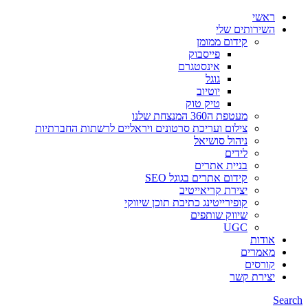
ראשי
השירותים שלי
קידום ממומן
פייסבוק
אינסטגרם
גוגל
יוטיוב
טיק טוק
מעטפת ה360 המנצחת שלנו
צילום ועריכת סרטונים ויראליים לרשתות החברתיות
ניהול סושיאל
לידים
בניית אתרים
קידום אתרים בגוגל SEO
יצירת קריאייטיב
קופירייטינג כתיבת תוכן שיווקי
שיווק שותפים
UGC
אודות
מאמרים
קורסים
יצירת קשר
Search