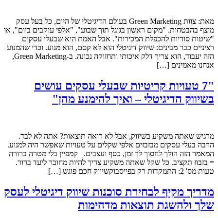
מאת: צוות Green Marketing בעולם הדיגיטלי של היום, כל בעל עסק
מוצף בהבטחות. "מקום ראשון בגוגל תוך שבוע", "אלפי עוקבים ביום", או
"שיטות סודיות להכפלת המכירות". אבל האמת היא שבעלי עסקים
רציניים כבר מבינים: שיווק דיגיטלי הוא לא קסם, הוא מנוע. וכדי שהמנוע
הזה יעבוד, הוא צריך דלק איכותי ותחזוקה נכונה. ב-Green Marketing,
אנחנו מאמינים […]
"7 טעויות קריטיות שבעלי עסקים עושים
בשיווק הדיגיטלי – ואיך להימנע מהן"
מרגיש שאתה משקיע בשיווק, אבל לא רואה תוצאות? אתה לא לבד.
הרבה בעלי עסקים מבזבזים אלפי שקלים על טעויות שאפשר היה למנוע.
המאמר הזה הולך לחסוך לך זמן, כסף ועצבים. קמפיין בלי מטרה ברורה
= בזבוז תקציב. כל שקל שאתה משקיע צריך להיות מחובר ליעד ברור.
טעות מס' 2: התמקדות רק בפייסבוקשיווק חכם פוגש […]
מדריך מקיף לבחירת סוכנות שיווק דיגיטלי לעסק
שלך ולהשגת תוצאות מדהימות