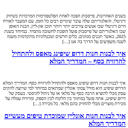
בשנים האחרונות, פייסבוק הפכה לאחת הפלטפורמות המרכזיות בשיווק
דיגיטלי, והאלגוריתם שלה עובר שינויים רבים כל הזמן. עם המעבר לאורח
חיים דיגיטלי שבו אנשים צורכים יותר ויותר תוכן און-ליין, הבנת האופן
שבו האלגוריתם של פייסבוק פועל הופכת לחשובה מתמיד. במיוחד בשנת
2025, כאשר תכנים מגוונים, כלים חדשים וטכנולוגיות מתקדמות משנה
לשנה משפיעים על הדרך בה אנו […]
איך לבנות חנות דרופ שיפינג מאפס ולהתחיל
להרוויח כסף – המדריך המלא
איך לבנות חנות דרופ שיפינג מאפס ולהתחיל להרוויח כסף: המדריך המלא
הדרופ שיפינג הוא מודל עסקי אונליין שמתאים במיוחד למי שרוצה להקים
עסק מבלי להוציא הרבה כסף על מלאי או על ניהול לוגיסטי. בעסק של
דרופ שיפינג, אתה פועל כמתווך בין הלקוח לבין הספק, ומרוויח עמלה על
מכירת מוצרים מבלי להחזיק בהם מלאי. כל מכירה […]
איך לבנות חנות אונליין שמוכרת טיפים מעשיים
המדריך המלא