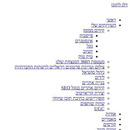
דלג לתוכן
ראשי
השירותים שלי
קידום ממומן
פייסבוק
אינסטגרם
גוגל
יוטיוב
טיק טוק
מעטפת ה360 המנצחת שלנו
צילום ועריכת סרטונים ויראליים לרשתות החברתיות
ניהול סושיאל
לידים
בניית אתרים
קידום אתרים בגוגל SEO
יצירת קריאייטיב
קופירייטינג כתיבת תוכן שיווקי
שיווק שותפים
UGC
אודות
מאמרים
קורסים
יצירת קשר