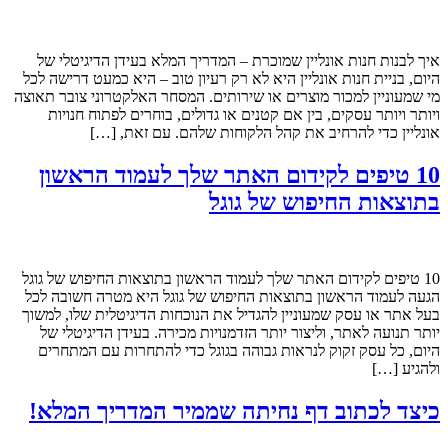
איך לבנות חנות אונליין שמוכרת – המדריך המלא בעידן הדיגיטלי של
היום, בניית חנות אונליין היא לא רק רעיון טוב – היא כמעט דרישה לכל
מי שמעוניין למכור מוצרים או שירותים. המסחר האלקטרוני צובר תאוצה
ויותר ויותר עסקים, בין אם קטנים או גדולים, בוחרים לפתוח חנויות
אונליין כדי להרחיב את קהל הלקוחות שלהם. עם זאת, […]
10 טיפים לקידום האתר שלך לעמוד הראשון
בתוצאות החיפוש של גוגל
10 טיפים לקידום האתר שלך לעמוד הראשון בתוצאות החיפוש של גוגל
הגעה לעמוד הראשון בתוצאות החיפוש של גוגל היא מטרה חשובה לכל
בעל אתר או עסק שמעוניין להגדיל את הנוכחות הדיגיטלית שלו, למשוך
יותר תנועה לאתר, וליצור יותר הזדמנויות מכירה. בעידן הדיגיטלי של
היום, כל עסק זקוק לנראות גבוהה בגוגל כדי להתחרות עם המתחרים
ולהגיע […]
כיצד לכתוב דף נחיתה שממיר המדריך המלא!