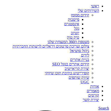
ראשי
השירותים שלי
קידום ממומן
פייסבוק
אינסטגרם
גוגל
יוטיוב
טיק טוק
מעטפת ה360 המנצחת שלנו
צילום ועריכת סרטונים ויראליים לרשתות החברתיות
ניהול סושיאל
לידים
בניית אתרים
קידום אתרים בגוגל SEO
יצירת קריאייטיב
קופירייטינג כתיבת תוכן שיווקי
שיווק שותפים
UGC
אודות
מאמרים
קורסים
יצירת קשר
Search