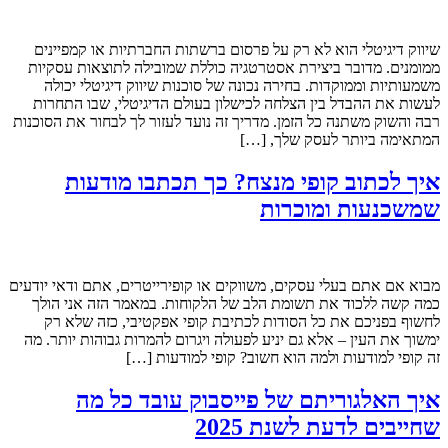
שיווק דיגיטלי הוא לא רק על פרסום ברשתות החברתיות או קמפיינים
ממומנים. מדובר ביצירת אסטרטגיה כוללת שמובילה לתוצאות עסקיות
משמעותיות וממוקדות. בחירה נכונה של סוכנות שיווק דיגיטלי יכולה
לעשות את ההבדל בין הצלחה לכישלון בעולם הדיגיטלי, שבו התחרות
רבה והשוק משתנה כל הזמן. מדריך זה נועד לעזור לך לבחור את הסוכנות
המתאימה ביותר לעסק שלך, […]
איך לכתוב קופי מנצח? כך תכתבו מודעות
שמשכנעות ומוכרות
מבוא אם אתם בעלי עסקים, משווקים או קופירייטרים, אתם ודאי יודעים
כמה קשה ללכוד את תשומת הלב של הלקוחות. במאמר הזה אני הולך
לחשוף בפניכם את כל הסודות לכתיבת קופי אפקטיבי, כזה שלא רק
ימשוך את העין – אלא גם יניע לפעולה ויגרום להמרות גבוהות יותר. מה
זה קופי למודעות ולמה הוא חשוב? קופי למודעות […]
איך האלגוריתם של פייסבוק עובד כל מה
שחייבים לדעת לשנת 2025