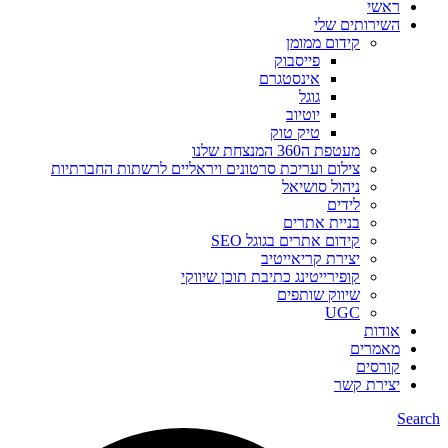
ראשי
השירותים שלי
קידום ממומן
פייסבוק
אינסטגרם
גוגל
יוטיוב
טיק טוק
מעטפת ה360 המנצחת שלנו
צילום ועריכת סרטונים ויראליים לרשתות החברתיות
ניהול סושיאל
לידים
בניית אתרים
קידום אתרים בגוגל SEO
יצירת קריאייטיב
קופירייטינג כתיבת תוכן שיווקי
שיווק שותפים
UGC
אודות
מאמרים
קורסים
יצירת קשר
Search