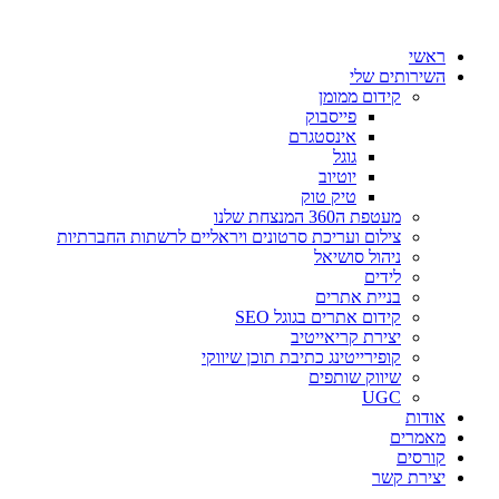
דלג
לתוכן
ראשי
השירותים שלי
קידום ממומן
פייסבוק
אינסטגרם
גוגל
יוטיוב
טיק טוק
מעטפת ה360 המנצחת שלנו
צילום ועריכת סרטונים ויראליים לרשתות החברתיות
ניהול סושיאל
לידים
בניית אתרים
קידום אתרים בגוגל SEO
יצירת קריאייטיב
קופירייטינג כתיבת תוכן שיווקי
שיווק שותפים
UGC
אודות
מאמרים
קורסים
יצירת קשר