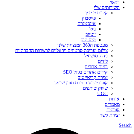
ראשי
השירותים שלי
קידום ממומן
פייסבוק
אינסטגרם
גוגל
יוטיוב
טיק טוק
מעטפת ה360 המנצחת שלנו
צילום ועריכת סרטונים ויראליים לרשתות החברתיות
ניהול סושיאל
לידים
בניית אתרים
קידום אתרים בגוגל SEO
יצירת קריאייטיב
קופירייטינג כתיבת תוכן שיווקי
שיווק שותפים
UGC
אודות
מאמרים
קורסים
יצירת קשר
Search