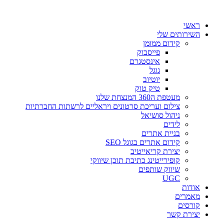
דלג
לתוכן
ראשי
השירותים שלי
קידום ממומן
פייסבוק
אינסטגרם
גוגל
יוטיוב
טיק טוק
מעטפת ה360 המנצחת שלנו
צילום ועריכת סרטונים ויראליים לרשתות החברתיות
ניהול סושיאל
לידים
בניית אתרים
קידום אתרים בגוגל SEO
יצירת קריאייטיב
קופירייטינג כתיבת תוכן שיווקי
שיווק שותפים
UGC
אודות
מאמרים
קורסים
יצירת קשר