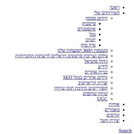
ראשי
השירותים שלי
קידום ממומן
פייסבוק
אינסטגרם
גוגל
יוטיוב
טיק טוק
מעטפת ה360 המנצחת שלנו
צילום ועריכת סרטונים ויראליים לרשתות החברתיות
ניהול סושיאל
לידים
בניית אתרים
קידום אתרים בגוגל SEO
יצירת קריאייטיב
קופירייטינג כתיבת תוכן שיווקי
שיווק שותפים
UGC
אודות
מאמרים
קורסים
יצירת קשר
Search