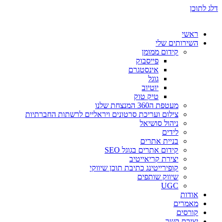
דלג לתוכן
ראשי
השירותים שלי
קידום ממומן
פייסבוק
אינסטגרם
גוגל
יוטיוב
טיק טוק
מעטפת ה360 המנצחת שלנו
צילום ועריכת סרטונים ויראליים לרשתות החברתיות
ניהול סושיאל
לידים
בניית אתרים
קידום אתרים בגוגל SEO
יצירת קריאייטיב
קופירייטינג כתיבת תוכן שיווקי
שיווק שותפים
UGC
אודות
מאמרים
קורסים
יצירת קשר