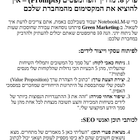
להוציא את המקסימום מהמחברת שלכם
כדי ש-NotebookLM יעבוד בשבילכם באמת, אתם צריכים לדעת איך
לשאול. ב-
Green Marketing
פיתחנו נוסחאות עבודה שחוסכות שעות
של ניתוח ידני. הנה 10 פרומפטים שאתם יכולים להעתיק ולהדביק
במחברת שלכם:
לפיתוח עסקי וייצור לידים:
ניתוח כאבי לקוח:
"על סמך כל המשובים ותמלולי השיחות
שהעליתי, מהן 5 הבעיות הכי גדולות שהלקוחות שלי מנסים
לפתור?"
יצירת הצעת ערך:
"כתוב לי הצהרת ערך (Value Proposition)
לעסק שלי שמתבססת על היתרונות הייחודיים שמוזכרים במסמכי
האפיון."
שיפור אחוזי סגירה:
"זהה את 3 ההתנגדויות הנפוצות ביותר של
לידים בשיחות המכירה והצע תשובה מנצחת לכל אחת מהן על
סמך הידע המקצועי שלי."
לכותבי תוכן ואנשי SEO:
מציאת פערי תוכן:
"העליתי כאן 5 מאמרים של מתחרים. מצא
נושאים חשובים שהם לא כיסו מספיק לעומק ושאני יכול לכתוב