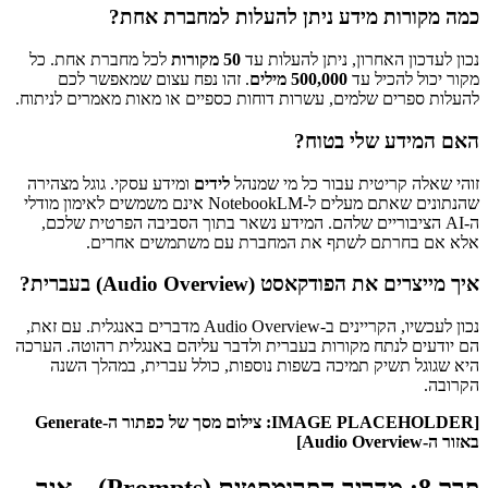
כמה מקורות מידע ניתן להעלות למחברת אחת?
נכון לעדכון האחרון, ניתן להעלות עד
50 מקורות
לכל מחברת אחת. כל
מקור יכול להכיל עד
500,000 מילים
. זהו נפח עצום שמאפשר לכם
להעלות ספרים שלמים, עשרות דוחות כספיים או מאות מאמרים לניתוח.
האם המידע שלי בטוח?
זוהי שאלה קריטית עבור כל מי שמנהל
לידים
ומידע עסקי. גוגל מצהירה
שהנתונים שאתם מעלים ל-NotebookLM אינם משמשים לאימון מודלי
ה-AI הציבוריים שלהם. המידע נשאר בתוך הסביבה הפרטית שלכם,
אלא אם בחרתם לשתף את המחברת עם משתמשים אחרים.
איך מייצרים את הפודקאסט (Audio Overview) בעברית?
נכון לעכשיו, הקריינים ב-Audio Overview מדברים באנגלית. עם זאת,
הם יודעים לנתח מקורות בעברית ולדבר עליהם באנגלית רהוטה. הערכה
היא שגוגל תשיק תמיכה בשפות נוספות, כולל עברית, במהלך השנה
הקרובה.
[IMAGE PLACEHOLDER: צילום מסך של כפתור ה-Generate
באזור ה-Audio Overview]
פרק 8: מדריך הפרומפטים (Prompts) – איך