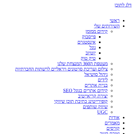
דלג לתוכן
ראשי
השירותים שלי
קידום ממומן
פייסבוק
אינסטגרם
גוגל
יוטיוב
טיק טוק
מעטפת ה360 המנצחת שלנו
צילום ועריכת סרטונים ויראליים לרשתות החברתיות
ניהול סושיאל
לידים
בניית אתרים
קידום אתרים בגוגל SEO
יצירת קריאייטיב
קופירייטינג כתיבת תוכן שיווקי
שיווק שותפים
UGC
אודות
מאמרים
קורסים
יצירת קשר