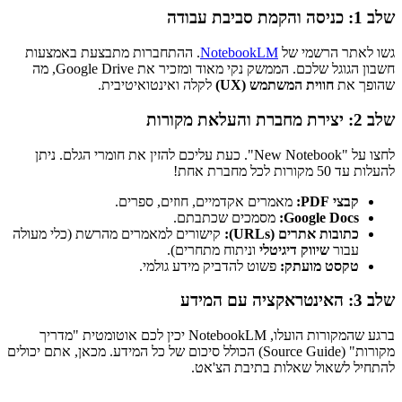
שלב 1: כניסה והקמת סביבת עבודה
גשו לאתר הרשמי של
NotebookLM
. ההתחברות מתבצעת באמצעות
חשבון הגוגל שלכם. הממשק נקי מאוד ומזכיר את Google Drive, מה
שהופך את
חווית המשתמש (UX)
לקלה ואינטואיטיבית.
שלב 2: יצירת מחברת והעלאת מקורות
לחצו על "New Notebook". כעת עליכם להזין את חומרי הגלם. ניתן
להעלות עד 50 מקורות לכל מחברת אחת!
קבצי PDF:
מאמרים אקדמיים, חוזים, ספרים.
Google Docs:
מסמכים שכתבתם.
כתובות אתרים (URLs):
קישורים למאמרים מהרשת (כלי מעולה
עבור
שיווק דיגיטלי
וניתוח מתחרים).
טקסט מועתק:
פשוט להדביק מידע גולמי.
שלב 3: האינטראקציה עם המידע
ברגע שהמקורות הועלו, NotebookLM יכין לכם אוטומטית "מדריך
מקורות" (Source Guide) הכולל סיכום של כל המידע. מכאן, אתם יכולים
להתחיל לשאול שאלות בתיבת הצ'אט.