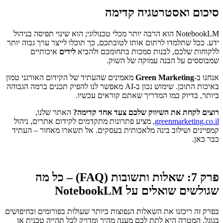
סיכום ואסטרטגיה קדימה
NotebookLM הוא הרבה יותר מכלי טכנולוגי; הוא שינוי תפיסה בניהול
ידע. ככל שתלמדו לרתום אותו לטובתכם, כך תוכלו לייצר ערך גבוה יותר
ללקוחות שלכם, לבנות סמכות בתחומכם ולהביא
לידים
איכותיים
שמבוססים על הבנה עמוקה של השוק.
אנחנו ב-
Green Marketing
מאמינים שהעתיד של הקידום האורגני טמון
באיכות התוכן. שימוש נכון ב-AI מאפשר לנו להפיק תכנים ברמה הגבוהה
ביותר, בדיוק כמו המדריך שאתם קוראים עכשיו.
רוצים לקחת את השיווק שלכם צעד אחד קדימה?
האתר שלנו,
greenmarketing.co.il
, מציע פתרונות מתקדמים לקידום אתרים, ניהול
קמפיינים ושילוב בינה מלאכותית בעסקים. אל תשארו מאחור – העתיד
כבר כאן.
פרק 7: שאלות ותשובות (FAQ) – כל מה
שגולשים שואלים על NotebookLM
בפרק זה ריכזנו את השאלות הנפוצות ביותר שעולות בפורומים ובחיפושים
בגוגל. המטרה היא לתת לכם מענה מהיר ומדויק לכל תהייה טכנית או