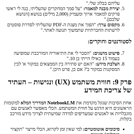
עליהם בבלוג שלי."
יצירת מבנה למאמר:
"על סמך המחקרים שהעליתי, בנה לי ראשי
פרקים למאמר ארוך ומעמיק (2,000 מילים) בנושא [הנושא
שלכם]."
מקסום ערך:
"הפוך את מצגת ה-PDF שהעליתי לסדרת פוסטים
לרשתות החברתיות שתמשוך תנועה לאתר."
לסטודנטים וחוקרים:
פישוט מושגים:
"הסבר לי את התיאוריה המורכבת שמופיעה
בעמוד 15 כאילו הייתי בן 10."
הצלבת מידע:
"האם יש סתירה בין הממצאים במקור א' לבין
המסקנות במקור ב'? אם כן, פרט היכן."
פרק 9: חווית משתמש (UX) ונגישות – העתיד
של צריכת המידע
אחת הסיבות שגוגל מקדמת את
NotebookLM המדריך המלא
למקומות
הראשונים היא הדגש על חווית המשתמש. הכלי מאפשר לאנשים עם
מוגבלויות או לאנשים שמעדיפים למידה שמיעתית לצרוך מידע מורכב
בקלות.
סיכומים אוטומטיים:
למי שאין זמן לקרוא, הכלי מייצר "תקציר