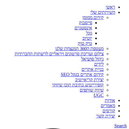
ראשי
השירותים שלי
קידום ממומן
פייסבוק
אינסטגרם
גוגל
יוטיוב
טיק טוק
מעטפת ה360 המנצחת שלנו
צילום ועריכת סרטונים ויראליים לרשתות החברתיות
ניהול סושיאל
לידים
בניית אתרים
קידום אתרים בגוגל SEO
יצירת קריאייטיב
קופירייטינג כתיבת תוכן שיווקי
שיווק שותפים
UGC
אודות
מאמרים
קורסים
יצירת קשר
Search