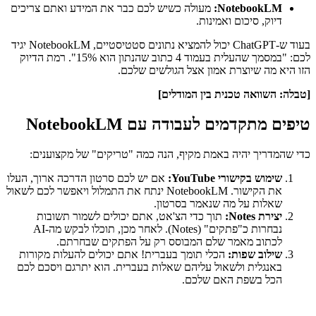
NotebookLM:
מעולה כשיש לכם כבר את המידע ואתם צריכים
דיוק, סיכום ואמינות.
בעוד ש-ChatGPT יכול להמציא נתונים סטטיסטיים, NotebookLM יגיד
לכם: "במסמך שהעלית בעמוד 4 כתוב שהנתון הוא 15%". רמת הדיוק
הזו היא מה שיוצרת אמון אצל הגולשים שלכם.
[טבלה: השוואה טכנית בין המודלים]
טיפים מתקדמים לעבודה עם NotebookLM
כדי שהמדריך יהיה באמת מקיף, הנה כמה "טריקים" של מקצוענים:
שימוש בקישורי YouTube:
אם יש לכם סרטון הדרכה ארוך, העלו
את הקישור. NotebookLM ינתח את התמלול ויאפשר לכם לשאול
שאלות על מה שנאמר בסרטון.
יצירת Notes:
תוך כדי הצ'אט, אתם יכולים לשמור תשובות
נבחרות כ"פתקים" (Notes). לאחר מכן, תוכלו לבקש מה-AI
לכתוב מאמר שלם המבוסס רק על הפתקים שבחרתם.
שילוב שפות:
הכלי תומך בעברית! אתם יכולים להעלות מקורות
באנגלית ולשאול עליהם שאלות בעברית. הוא יתרגם ויסכם לכם
הכל בשפת האם שלכם.