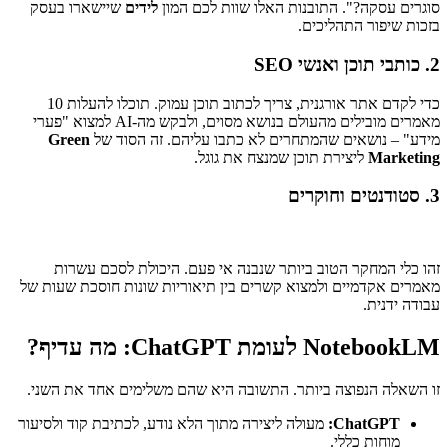
סוגרים עסקה?". התובנות האלו שוות לכם המון
לידים
שיישארו בעסק
בזכות שיפור התהליכים.
2. כותבי תוכן ואנשי SEO
כדי לקדם אתר אורגנית, צריך לכתוב תוכן עמוק. תוכלו להעלות 10
מאמרים מובילים מהעולם בנושא מסוים, ולבקש מה-AI למצוא "פערי
מידע" – נושאים שהמתחרים לא כתבו עליהם. זה הסוד של
Green
Marketing
ליצירת תוכן שמנצח את גוגל.
3. סטודנטים וחוקרים
זהו כלי המחקר הטוב ביותר שנבנה אי פעם. היכולת לסכם עשרות
מאמרים אקדמיים ולמצוא קשרים בין תיאוריות שונות חוסכת שעות של
עבודה ידנית.
NotebookLM לעומת ChatGPT: מה עדיף?
זו השאלה הנפוצה ביותר. התשובה היא שהם משלימים אחד את השני.
ChatGPT:
מעולה ליצירה מתוך הלא נודע, לכתיבת קוד ולסיעור
מוחות כללי.