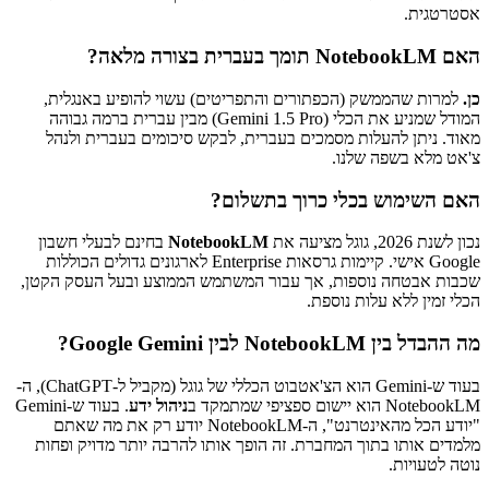
אסטרטגית.
האם NotebookLM תומך בעברית בצורה מלאה?
כן.
למרות שהממשק (הכפתורים והתפריטים) עשוי להופיע באנגלית,
המודל שמניע את הכלי (Gemini 1.5 Pro) מבין עברית ברמה גבוהה
מאוד. ניתן להעלות מסמכים בעברית, לבקש סיכומים בעברית ולנהל
צ'אט מלא בשפה שלנו.
האם השימוש בכלי כרוך בתשלום?
נכון לשנת 2026, גוגל מציעה את
NotebookLM
בחינם לבעלי חשבון
Google אישי. קיימות גרסאות Enterprise לארגונים גדולים הכוללות
שכבות אבטחה נוספות, אך עבור המשתמש הממוצע ובעל העסק הקטן,
הכלי זמין ללא עלות נוספת.
מה ההבדל בין NotebookLM לבין Google Gemini?
בעוד ש-Gemini הוא הצ'אטבוט הכללי של גוגל (מקביל ל-ChatGPT), ה-
NotebookLM הוא יישום ספציפי שמתמקד ב
ניהול ידע
. בעוד ש-Gemini
"יודע הכל מהאינטרנט", ה-NotebookLM יודע רק את מה שאתם
מלמדים אותו בתוך המחברת. זה הופך אותו להרבה יותר מדויק ופחות
נוטה לטעויות.