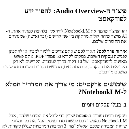
פיצ'ר ה-Audio Overview: להפוך ידע
לפודקאסט
זהו הפיצ'ר שהפך את NotebookLM לוויראלי. בלחיצת כפתור אחת, ה-
AI מייצר שיחה קולית מרתקת בין שני קריינים (גבר ואישה) שמנתחים
את החומרים שלכם.
איך זה עוזר לכם?
תארו לכם שאתם צריכים ללמוד למבחן או להתכונן
לפגישה עסקית חשובה. במקום לקרוא 50 עמודי PDF, אתם פשוט
מאזינים ל"פודקאסט" של 10 דקות בדרך לעבודה. הקריינים לא רק
מקריאים את הטקסט, הם מתבדחים, מדגישים נקודות חשובות ומפשטים
מושגים מורכבים.
שימושים פרקטיים: מי צריך את המדריך המלא
ל-NotebookLM?
1. בעלי עסקים ויזמים
עסקים רבים נעזרים ב-
סוכנות שיווק
כדי לנהל את המידע שלהם, אבל
NotebookLM מאפשר לכם לעשות סדר פנימי. העלו את כל תמלולי
שיחות המכירה שלכם ושאלו: "מהן 3 הסיבות המרכזיות שגללן לקוחות לא