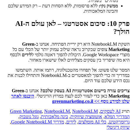
מנהלים" בשניות.
ממשק נקי:
ללא פרסומות, ללא הסחות דעת – רק המידע שלכם
והבינה המלאכותית.
פרק 10: סיכום אסטרטגי – לאן עולם ה-AI
הולך?
השקת NotebookLM היא רק יריית הפתיחה. אנחנו ב-
Green
Marketing
צופים שבקרוב נראה שילוב עמוק יותר של הכלי עם כל
מוצרי Google Workspace. היכולת להפוך דאטה גולמי ל
לידים
ולכסף
היא מה שיפריד בין עסקים מצליחים לאלו שישארו מאחור.
המסר שלנו פשוט: אל תפחדו מהטכנולוגיה, רתמו אותה. השתמשו
במדריך זה כדי להפוך למאסטרים ב-NotebookLM והתחילו לבנות את
נכס הידע שלכם עוד היום.
צריכים עזרה ביישום אסטרטגיות AI בעסק שלכם?
אנחנו ב-
Green
Marketing
כאן כדי לעזור לכם לנצח במרוץ הדיגיטלי.
היכנסו לאתר
שלנו למידע נוסף >> greenmarketing.co.il
תוייג
AI לעסקים
,
NotebookLM
,
NotebookLM
,
Green Marketing
המדריך המלא
,
אוטומציה שיווקית
,
בינה מלאכותית
,
גוגל נוטבוק
,
גריןמרקטינג
,
כלי AI מומלצים
,
לידים
,
מדריך Google NotebookLM
,
שיווק דיגיטלי