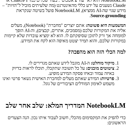
NotebookLM הוא לא "עוד צ'אטבוט". בעוד שכלים כמו ChatGPT או
Claude נשענים על ידע כללי מהאינטרנט (מה שלעיתים מוביל ל"הזיות" –
מידע שגוי שה-AI ממציא), NotebookLM פועל בשיטה שנקראת
.
Source-grounding
המשמעות היא פשוטה:
אתם יוצרים "מחברת" (Notebook), מעלים
אליה את המקורות שלכם (מסמכים, אתרים, קבצים), וה-AI הופך
למומחה אך ורק לתוכן שסיפקתם לו. הוא לא ימציא עובדות שלא קיימות
במקורות שלכם, והוא תמיד יצטט מאיפה הוא לקח את המידע.
למה הכלי הזה הוא מהפכה?
מיקוד מוחלט:
ה-AI מוגבל לידע שאתם מגדירים לו.
ציטוטים מובנים:
על כל תשובה שתקבלו, תוכלו לראות בדיוק
באיזה עמוד ובאיזו פסקה המידע מופיע.
פרטיות:
המידע שאתם מעלים למחברת האישית נשאר פרטי ואינו
משמש לאימון המודלים הציבוריים של גוגל.
NotebookLM המדריך המלא: שלב אחר שלב
כדי להפיק את המקסימום מהכלי, חשוב לעבוד איתו נכון. הנה הצעדים
הראשונים: